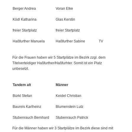
Berger Andrea
Voran Elke
Ködl Katharina
Glas Kerstin
freier Startplatz
freier Startplatz
Haßfurther Manuela
Haßfurther Sabine
TV
Für die Frauen haben wir 5 Startplätze im Bezirk zzgl. dem
Titelverteidiger Haßfurther/Haßfurhter. Somit ist ein Platz
unbesetzt.
Tandem alt
Männer
Bürkl Stefan
Keidel Christian
Baureis Karlheinz
Blumenstein Lutz
Stubenrauch Bernhard
Stubenrauch Patrick
Für die Männer haben wir 3 Startplätze im Bezirk diese sind mit