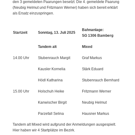
den 3 gemeldeten Paarungen besetzt. Die 4. gemeldete Paarung
(Neubig Helmut und Fritzmann Werner) haben sich bereit erklärt
als Ersatz einzuspringen.
Bahnanlage:
Startzeit
Sonntag, 13. Juli 2025
SG 1306 Bamberg
Tandem alt
Mixed
14.00 Uhr
Stubenrauch Margit
Graf Markus
Kausler Kornelia
Stärk Eduard
Hödl Katharina
Stubenrauch Bernhard
15.00 Uhr
Holschuh Heike
Fritzmann Werner
Kanwischer Birgit
Neubig Helmut
Parzefall Selina
Hausner Markus
Tandem alt Mixed wird aufgrund der Anmeldungen ausgespielt.
Hier haben wir 4 Startplätze im Bezirk.