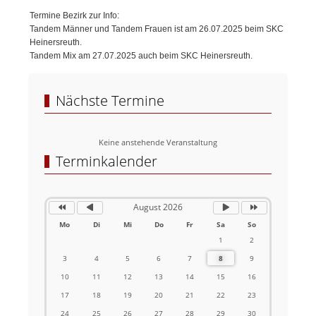
Termine Bezirk zur Info:
Tandem Männer und Tandem Frauen ist am 26.07.2025 beim SKC
Heinersreuth.
Tandem Mix am 27.07.2025 auch beim SKC Heinersreuth.
Nächste Termine
Keine anstehende Veranstaltung
Vorheriges
Vorheriger
Nächstes
Nächstes
Jahr
Monat
Monat
Jahr
Terminkalender
August 2026
Mo
Di
Mi
Do
Fr
Sa
So
1
2
3
4
5
6
7
8
9
10
11
12
13
14
15
16
17
18
19
20
21
22
23
24
25
26
27
28
29
30